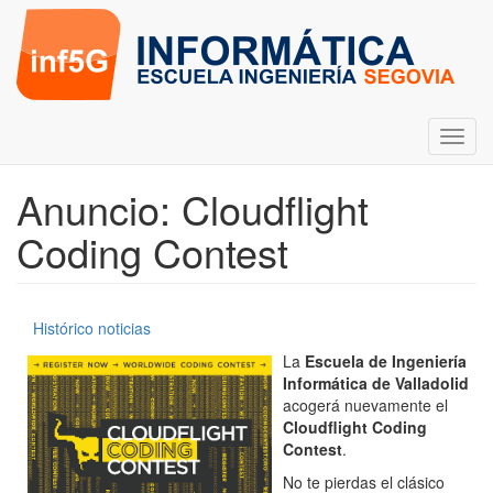
Pasar
al
contenido
principal
Toggl
navig
Anuncio: Cloudflight
Coding Contest
Histórico noticias
Novedades
La
Escuela de Ingeniería
Informática de Valladolid
acogerá nuevamente el
Cloudflight Coding
Contest
.
No te pierdas el clásico